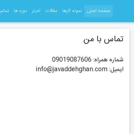
صفحه اصلی
نمونه کارها
مقالات
اخبار
دوره ها
تماس 
تماس با من
شماره همراه:
09019087606
ایمیل:
info@javaddehghan.com