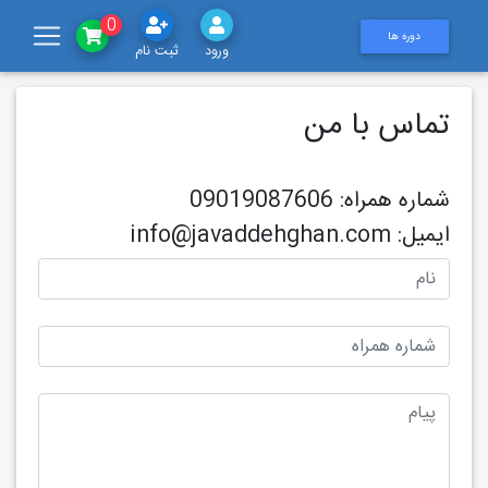
0
دوره ها
ورود
ثبت نام
تماس با من
شماره همراه:
09019087606
ایمیل:
info@javaddehghan.com